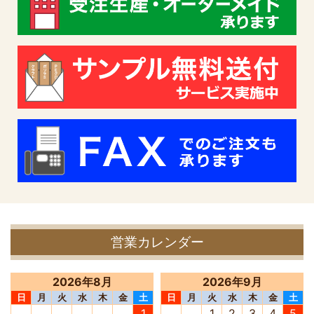
営業カレンダー
2026年8月
2026年9月
日
月
火
水
木
金
土
日
月
火
水
木
金
土
1
1
2
3
4
5