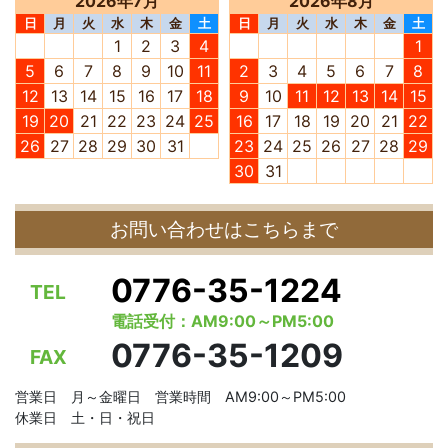
2026年7月
2026年8月
日
月
火
水
木
金
土
日
月
火
水
木
金
土
1
2
3
4
1
5
6
7
8
9
10
11
2
3
4
5
6
7
8
12
13
14
15
16
17
18
9
10
11
12
13
14
15
19
20
21
22
23
24
25
16
17
18
19
20
21
22
26
27
28
29
30
31
23
24
25
26
27
28
29
30
31
お問い合わせはこちらまで
0776-35-1224
TEL
電話受付：AM9:00～PM5:00
0776-35-1209
FAX
営業日 月～金曜日 営業時間 AM9:00～PM5:00
休業日 土・日・祝日