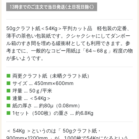
50gクラフト紙＜54Kg＞平判カット品 軽包装の定番、
薄手の茶色い包装紙です。クシャクシャにしてダンボー
ル箱のすき間を埋める緩衝材としても利用できます。参
考までに、一般的なコピー用紙は「64～68ｇ」程度の物
が多いようです。
■
両更クラフト紙（未晒クラフト紙）
■
サイズ ... 450mm×600mm
■
坪量 ... 50ｇ/平米
■
連量 ... ＜54Kg＞
■
紙の厚さ ... 約80μ（0.08mm）
■
1セット（500枚）の重さ ... 約6.8Kg
＜ 54Kg ＞というのは「 50gクラフト紙・
900mm×1200mm 」が、1,000枚で54Kgになるという